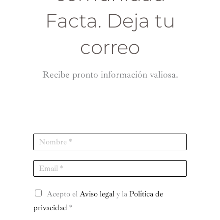
Facta. Deja tu
correo
Recibe pronto información valiosa.
N
a
m
E
e
m
*
a
R
i
Acepto el
Aviso legal
y la
Política de
G
l
privacidad
*
P
*