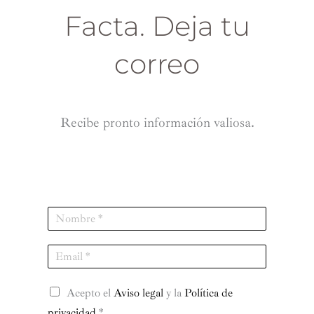
Facta. Deja tu
correo
Recibe pronto información valiosa.
N
a
m
E
e
m
*
a
R
i
Acepto el
Aviso legal
y la
Política de
G
l
privacidad
*