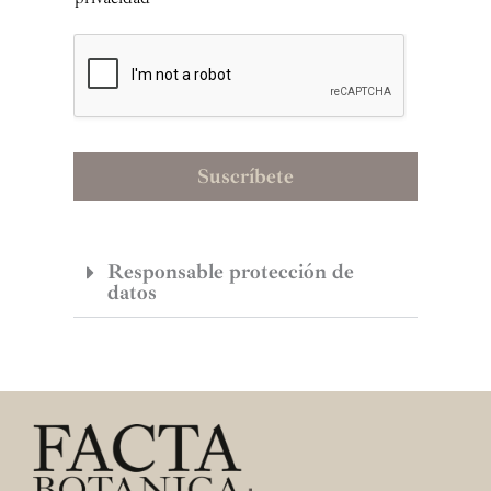
P
*
D
*
Suscríbete
Responsable protección de
datos