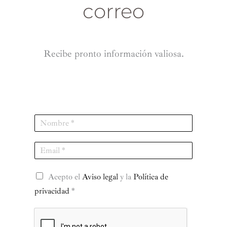
correo
Recibe pronto información valiosa.
N
a
m
E
e
m
*
a
R
i
Acepto el
Aviso legal
y la
Política de
G
l
privacidad
*
P
*
D
*