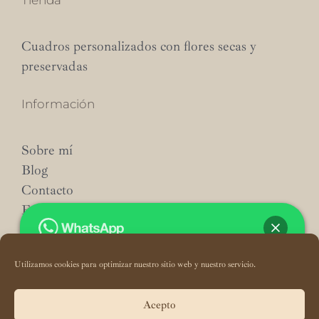
Tienda
Cuadros personalizados con flores secas y
preservadas
Información
Sobre mí
Blog
Contacto
Envíos
Utilizamos cookies para optimizar nuestro sitio web y nuestro servicio.
Hola, este
Enas Cuore Navy
puede ser
Acepto
tuyo solo por
43,90€
.