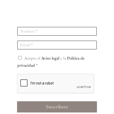
N
a
m
E
e
m
*
a
R
i
Acepto el
Aviso legal
y la
Política de
G
l
privacidad
*
P
*
D
*
Suscríbete